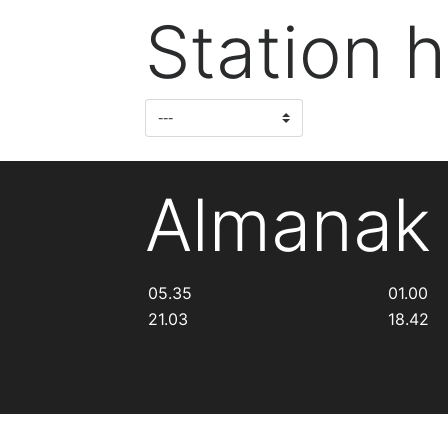
Station h
Almanak
05.35
01.00
21.03
18.42