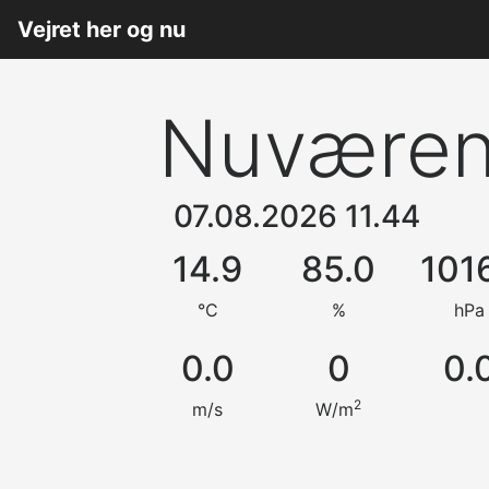
Vejret her og nu
Nuværend
07.08.2026 11.44
14.9
85.0
101
°C
%
hPa
0.0
0
0.
2
m/s
W/m